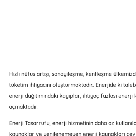
Hızlı nüfus artışı, sanayileşme, kentleşme ülkemizd
tüketim ihtiyacını oluşturmaktadır.. Enerjide ki tale
enerji dağıtımındaki kayıplar, ihtiyaç fazlası enerj
açmaktadır.
Enerji Tasarrufu, enerji hizmetinin daha az kullanı
kaynaklar ve yenilenemeyen enerji kaynakları çevr