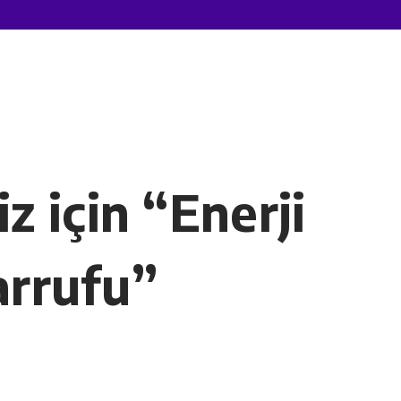
z için “Enerji
arrufu”