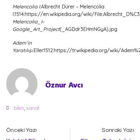
Melencolia I
.Albrecht Dürer – Melencolia
I.1514.https://en.wikipedia.org/wiki/File:Albrecht_D%
Melencolia_I
–
Google_Art_Project
(_AGDdr3EHmNGyA).jpg
Adem’in
Yaratılışı
.Eller.1512.https://tr.wikipedia.org/wiki/
Öznur Avcı
bilim
,
sanat
Önceki Yazı
Sonraki Yazı