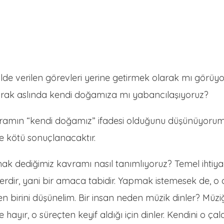
lde verilen görevleri yerine getirmek olarak mı görüy
şarak aslında kendi doğamıza mı yabancılaşıyoruz?
vramın “kendi doğamız” ifadesi olduğunu düşünüyor
e kötü sonuçlanacaktır.
ak dediğimiz kavramı nasıl tanımlıyoruz? Temel ihtiyaç
tlerdir, yani bir amaca tabidir. Yapmak istemesek de,
eyen birini düşünelim. Bir insan neden müzik dinler? Mü
e hayır, o süreçten keyif aldığı için dinler. Kendini o ç