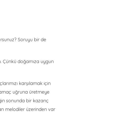
orsunuz? Soruyu bir de
um. Çünkü doğamıza uygun
larımızı karşılamak için
 o amaç uğruna üretmeye
ziğin sonunda bir kazanç
alan melodiler üzerinden var