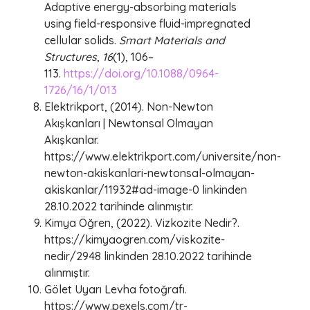
Adaptive energy-absorbing materials
using field-responsive fluid-impregnated
cellular solids.
Smart Materials and
Structures
,
16
(1), 106–
113.
https://doi.org/10.1088/0964-
1726/16/1/013
Elektrikport, (2014). Non-Newton
Akışkanları | Newtonsal Olmayan
Akışkanlar.
https://www.elektrikport.com/universite/non-
newton-akiskanlari-newtonsal-olmayan-
akiskanlar/11932#ad-image-0 linkinden
28.10.2022 tarihinde alınmıştır.
Kimya Öğren, (2022). Vizkozite Nedir?.
https://kimyaogren.com/viskozite-
nedir/2948 linkinden 28.10.2022 tarihinde
alınmıştır.
Gölet Uyarı Levha fotoğrafı.
https://www.pexels.com/tr-