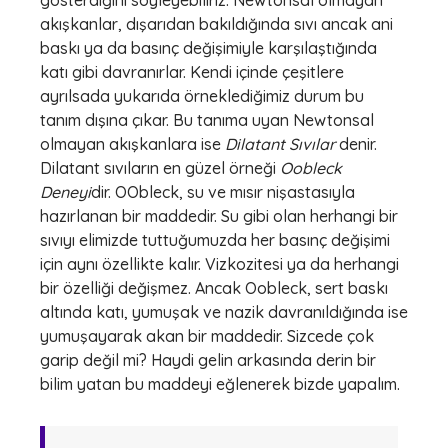
gösterdiğini söyleyebiliriz. Newtonsal olmayan
akışkanlar, dışarıdan bakıldığında sıvı ancak ani
baskı ya da basınç değişimiyle karşılaştığında
katı gibi davranırlar. Kendi içinde çeşitlere
ayrılsada yukarıda örneklediğimiz durum bu
tanım dışına çıkar. Bu tanıma uyan Newtonsal
olmayan akışkanlara ise
Dilatant Sıvılar
denir.
Dilatant sıvıların en güzel örneği
Oobleck
Deneyi
dir. OObleck, su ve mısır nişastasıyla
hazırlanan bir maddedir. Su gibi olan herhangi bir
sıvıyı elimizde tuttuğumuzda her basınç değişimi
için aynı özellikte kalır. Vizkozitesi ya da herhangi
bir özelliği değişmez. Ancak Oobleck, sert baskı
altında katı, yumuşak ve nazik davranıldığında ise
yumuşayarak akan bir maddedir. Sizcede çok
garip değil mi? Haydi gelin arkasında derin bir
bilim yatan bu maddeyi eğlenerek bizde yapalım.