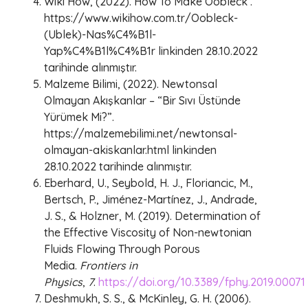
Wiki How, (2022). How To Make Oobleck .
https://www.wikihow.com.tr/Oobleck-
(Ublek)-Nas%C4%B1l-
Yap%C4%B1l%C4%B1r linkinden 28.10.2022
tarihinde alınmıştır.
Malzeme Bilimi, (2022). Newtonsal
Olmayan Akışkanlar – “Bir Sıvı Üstünde
Yürümek Mi?”.
https://malzemebilimi.net/newtonsal-
olmayan-akiskanlar.html linkinden
28.10.2022 tarihinde alınmıştır.
Eberhard, U., Seybold, H. J., Floriancic, M.,
Bertsch, P., Jiménez-Martínez, J., Andrade,
J. S., & Holzner, M. (2019). Determination of
the Effective Viscosity of Non-newtonian
Fluids Flowing Through Porous
Media.
Frontiers in
Physics
,
7
.
https://doi.org/10.3389/fphy.2019.00071
Deshmukh, S. S., & McKinley, G. H. (2006).