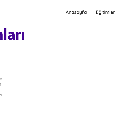
Anasayfa
Eğitimler
ları
se
e
s,