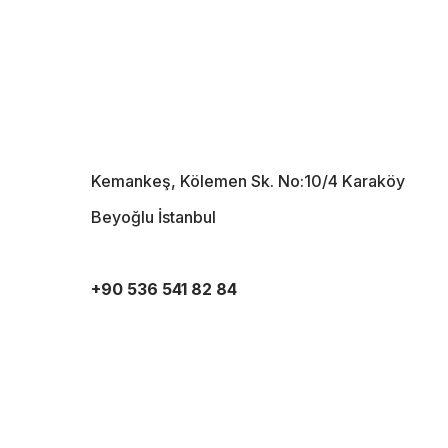
Kemankeş, Kölemen Sk. No:10/4 Karaköy
Beyoğlu İstanbul
+90 536 541 82 84