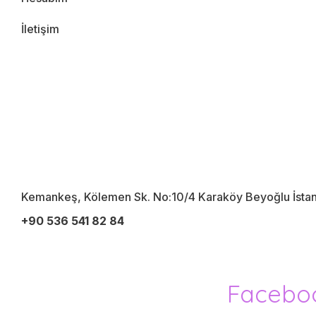
İletişim
Menü
Anasayfa
Hakkımızda
Hesabım
İletişim
Kemankeş, Kölemen Sk. No:10/4 Karaköy Beyoğlu İsta
+90 536 541 82 84
Facebo