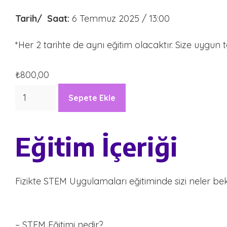
Tarih/ Saat:
6 Temmuz 2025 / 13:00
*Her 2 tarihte de aynı eğitim olacaktır. Size uygun 
₺
800,00
Fizikte
Sepete Ekle
STEM
Uygulamaları
Eğitim İçeriği
adet
Fizikte STEM Uygulamaları eğitiminde sizi neler bek
– STEM Eğitimi nedir?